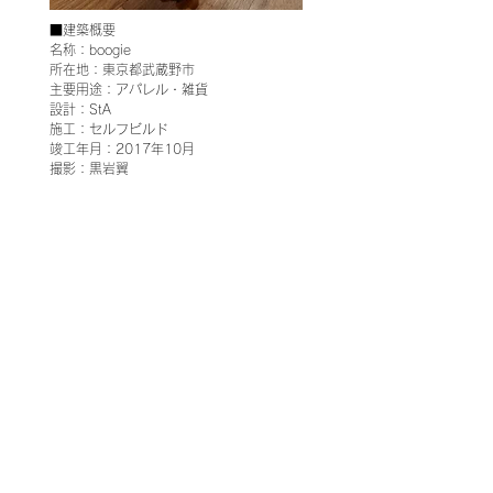
■建築概要
名称：boogie
所在地：東京都武蔵野市
主要用途：アパレル・雑貨
設計：StA
施工：セルフビルド
竣工年月：2017年10月
撮影：黒岩翼